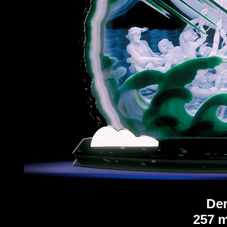
De
257 