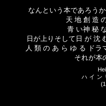
なんという本であろうか
天 地 創 造 
青 い神 秘 な
日が上りそして日 が 沈 む
人 類 の あ ら ゆ る 
それが本
Hei
ハ イ ン
(