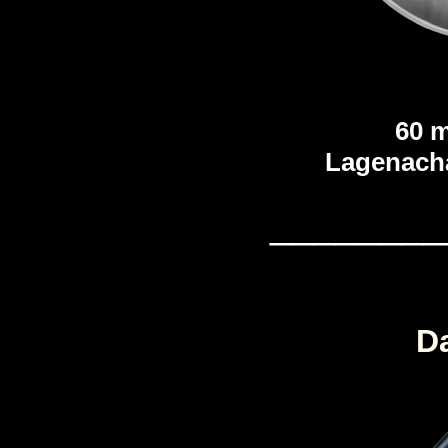
60 
Lagenach
________
D